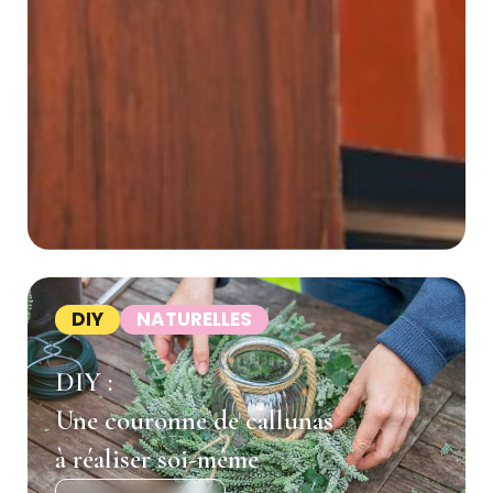
DIY
NATURELLES
DIY :
Une couronne de callunas
à réaliser soi-même