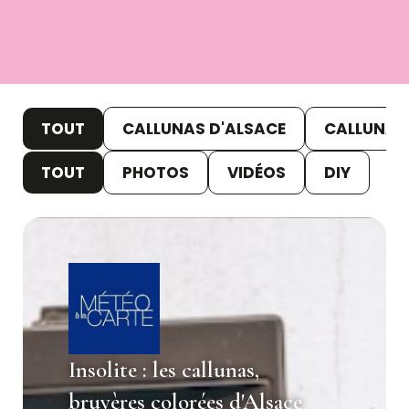
TOUT
CALLUNAS D'ALSACE
CALLUNAS 
TOUT
PHOTOS
VIDÉOS
DIY
Insolite : les callunas,
bruyères colorées d'Alsace