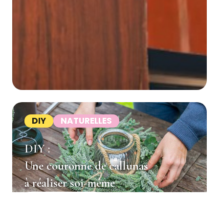
DIY
NATURELLES
DIY :
Une couronne de callunas
à réaliser soi-même
LES ÉTAPES