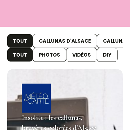
TOUT
CALLUNAS D'ALSACE
CALLUNAS 
TOUT
PHOTOS
VIDÉOS
DIY
Insolite : les callunas,
bruyères colorées d'Alsace